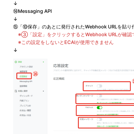
↓
⑭Messaging API
↓
⑮「⑩保存」のあとに発行されたWebhook URLを貼
※➂「設定」をクリックするとWebhook URLが確
※この設定をしないとECAIが使用できません
↓