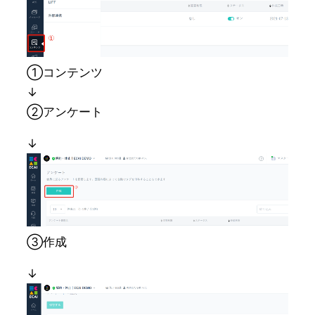
①コンテンツ
↓
②アンケート
↓
➂作成
↓