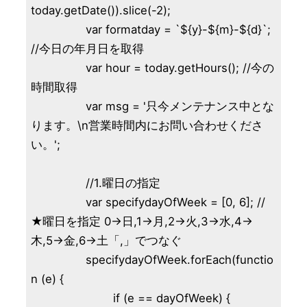
today.getDate()).slice(-2);

		var formatday = `${y}-${m}-${d}`; 
//今日の年月日を取得

		var hour = today.getHours(); //今の
時間取得

		var msg = '只今メンテナンス中とな
ります。\n営業時間内にお問い合わせくださ
い。';

		//1.曜日の指定

		var specifydayOfWeek = [0, 6]; //
★曜日を指定 0→日,1→月,2→火,3→水,4→
木,5→金,6→土「,」でつなぐ

		specifydayOfWeek.forEach(functio
n (e) {

			if (e == dayOfWeek) {
