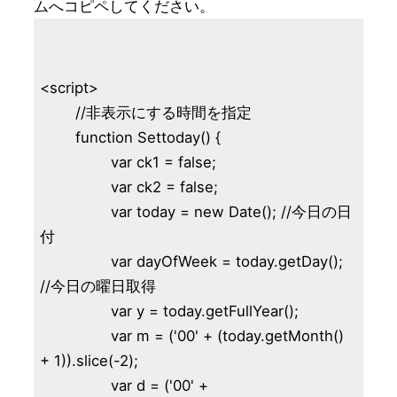
<script>

	//非表示にする時間を指定

	function Settoday() {

		var ck1 = false;

		var ck2 = false;

		var today = new Date(); //今日の日
付

		var dayOfWeek = today.getDay(); 
//今日の曜日取得

		var y = today.getFullYear();

		var m = ('00' + (today.getMonth() 
+ 1)).slice(-2);

		var d = ('00' + 