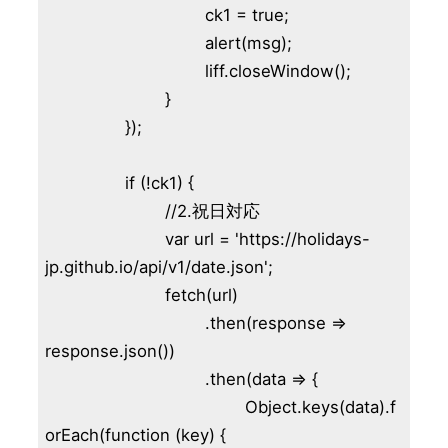
				ck1 = true;

				alert(msg);

				liff.closeWindow();

			}

		});

		if (!ck1) {

			//2.祝日対応

			var url = 'https://holidays-
jp.github.io/api/v1/date.json';

			fetch(url)

				.then(response => 
response.json())

				.then(data => {

					Object.keys(data).f
orEach(function (key) {
