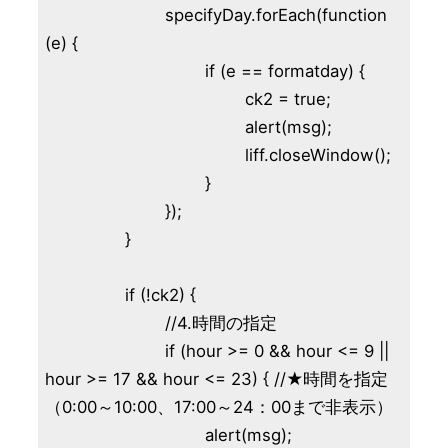
			specifyDay.forEach(function 
(e) {

				if (e == formatday) {

					ck2 = true;

					alert(msg);

					liff.closeWindow();

				}

			});

		}

		if (!ck2) {

			//4.時間の指定

			if (hour >= 0 && hour <= 9 || 
hour >= 17 && hour <= 23) { //★時間を指定
（0:00～10:00、17:00～24：00まで非表示）

				alert(msg);
