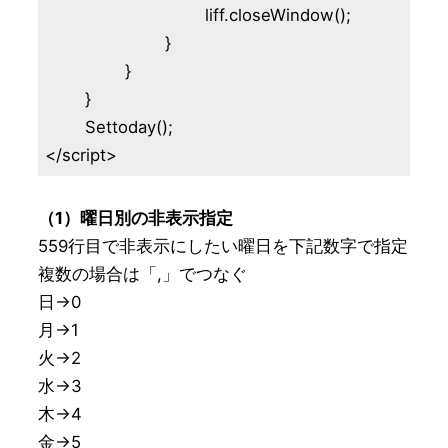
				liff.closeWindow();

			}

		}

	}

	Settoday();

</script>
（1）曜日別の非表示指定
559行目で非表示にしたい曜日を下記数字で指定

複数の場合は「,」でつなぐ

日→0

月→1

火→2

水→3

木→4

金→5
