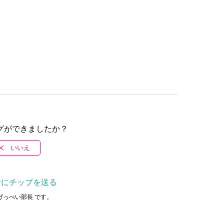
グができましたか？
いいえ
者にチップを送る
げっぺい部長 です。