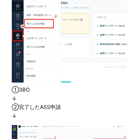
①3BO
↓
②完了したASS申請
↓